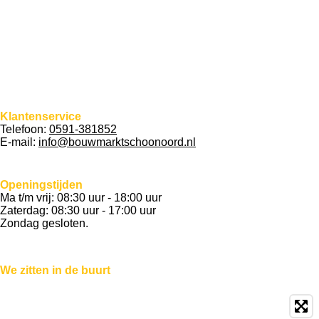
Bouwmaterialen
Overkappingen en tuinhuizen
Verf en verfbenodigdheden
Sleutelservice
Klussendienst
Tuinhout bezorgen
Klantenservice
Telefoon:
0591-381852
E-mail:
info@bouwmarktschoonoord.nl
Openingstijden
Ma t/m vrij: 08:30 uur - 18:00 uur
Zaterdag: 08:30 uur - 17:00 uur
Zondag gesloten.
We zitten in de buurt