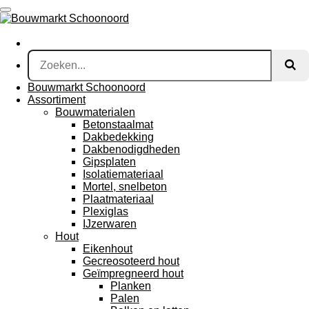
Ga
direct
naar
de
hoofdinhoud
Bouwmarkt Schoonoord
Assortiment
Bouwmaterialen
Betonstaalmat
Dakbedekking
Dakbenodigdheden
Gipsplaten
Isolatiemateriaal
Mortel, snelbeton
Plaatmateriaal
Plexiglas
IJzerwaren
Hout
Eikenhout
Gecreosoteerd hout
Geïmpregneerd hout
Planken
Palen