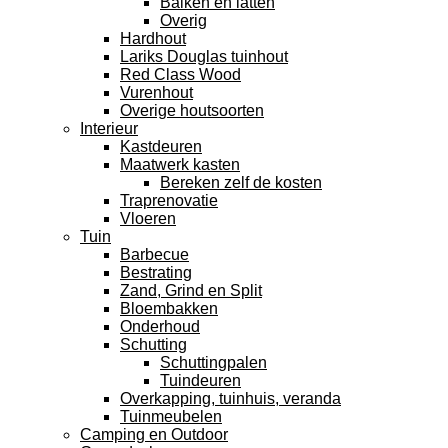
Balken en latten
Overig
Hardhout
Lariks Douglas tuinhout
Red Class Wood
Vurenhout
Overige houtsoorten
Interieur
Kastdeuren
Maatwerk kasten
Bereken zelf de kosten
Traprenovatie
Vloeren
Tuin
Barbecue
Bestrating
Zand, Grind en Split
Bloembakken
Onderhoud
Schutting
Schuttingpalen
Tuindeuren
Overkapping, tuinhuis, veranda
Tuinmeubelen
Camping en Outdoor