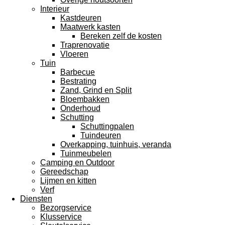
Interieur
Kastdeuren
Maatwerk kasten
Bereken zelf de kosten
Traprenovatie
Vloeren
Tuin
Barbecue
Bestrating
Zand, Grind en Split
Bloembakken
Onderhoud
Schutting
Schuttingpalen
Tuindeuren
Overkapping, tuinhuis, veranda
Tuinmeubelen
Camping en Outdoor
Gereedschap
Lijmen en kitten
Verf
Diensten
Bezorgservice
Klusservice