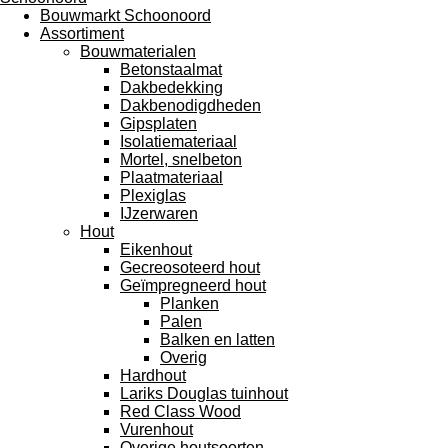
Bouwmarkt Schoonoord
Assortiment
Bouwmaterialen
Betonstaalmat
Dakbedekking
Dakbenodigdheden
Gipsplaten
Isolatiemateriaal
Mortel, snelbeton
Plaatmateriaal
Plexiglas
IJzerwaren
Hout
Eikenhout
Gecreosoteerd hout
Geïmpregneerd hout
Planken
Palen
Balken en latten
Overig
Hardhout
Lariks Douglas tuinhout
Red Class Wood
Vurenhout
Overige houtsoorten