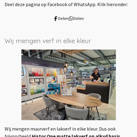
Deel deze pagina op Facebook of WhatsApp. Klik hieronder:
c
s
n
e
t
k
Delen
Delen
b
a
e
o
g
d
o
r
I
Wij mengen verf in elke kleur
k
a
n
m
Wij mengen muurverf en lakverf in elke kleur. Dus ook
bijvoorbeeld
Histor One matte lakverf op alkyd basis
.