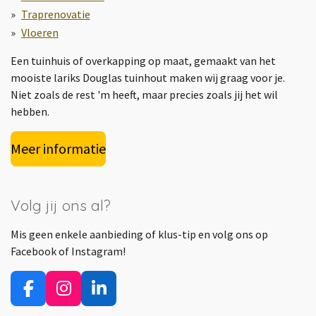
Traprenovatie
Vloeren
Een tuinhuis of overkapping op maat, gemaakt van het
mooiste lariks Douglas tuinhout maken wij graag voor je.
Niet zoals de rest 'm heeft, maar precies zoals jij het wil
hebben.
Meer informatie
Volg jij ons al?
Mis geen enkele aanbieding of klus-tip en volg ons op
Facebook of Instagram!
F
I
L
a
n
i