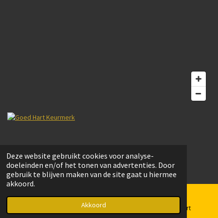
© 2022 Bouwmarkt Schoonoord. Website door
Trail Magic webdesign.
Deze website gebruikt cookies voor analyse-
Powered by
JouwWeb
doeleinden en/of het tonen van advertenties. Door
gebruik te blijven maken van de site gaat u hiermee
akkoord.
Akkoord
E-mailadres
Telefoonnummer
Kaart