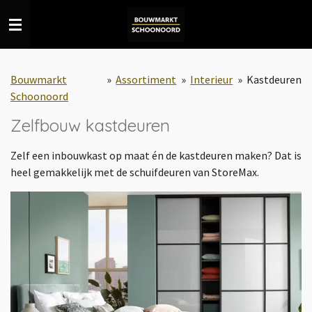
Ga
direct
naar
de
Bouwmarkt
»
Assortiment
»
Interieur
»
Kastdeuren
hoofdinhoud
Schoonoord
Zelfbouw kastdeuren
Zelf een inbouwkast op maat én de kastdeuren maken? Dat is
heel gemakkelijk met de schuifdeuren van StoreMax.