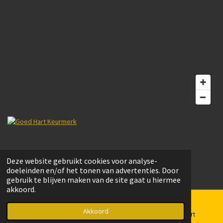
© 2022 Bouwmarkt Schoonoord. Website door
Trail Magic webdesign.
Deze website gebruikt cookies voor analyse-
Powered by
JouwWeb
doeleinden en/of het tonen van advertenties. Door
gebruik te blijven maken van de site gaat u hiermee
akkoord.
Akkoord
E-mailadres
Telefoonnummer
Kaart