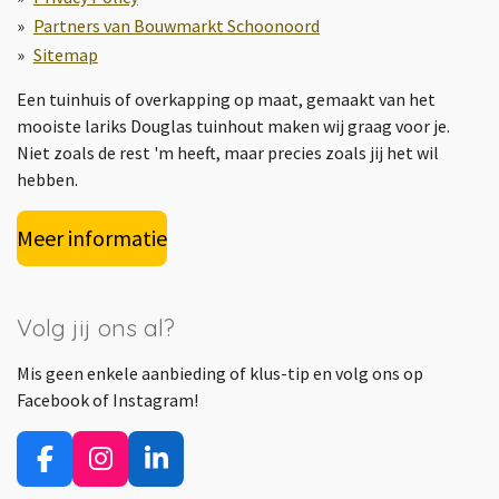
Partners van Bouwmarkt Schoonoord
Sitemap
Een tuinhuis of overkapping op maat, gemaakt van het
mooiste lariks Douglas tuinhout maken wij graag voor je.
Niet zoals de rest 'm heeft, maar precies zoals jij het wil
hebben.
Meer informatie
Volg jij ons al?
Mis geen enkele aanbieding of klus-tip en volg ons op
Facebook of Instagram!
F
I
L
a
n
i