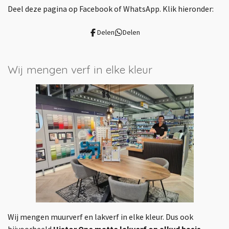
Deel deze pagina op Facebook of WhatsApp. Klik hieronder:
c
s
n
e
t
k
Delen
Delen
b
a
e
o
g
d
o
r
I
Wij mengen verf in elke kleur
k
a
n
m
Wij mengen muurverf en lakverf in elke kleur. Dus ook