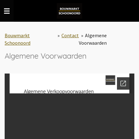
Ga
direct
naar
de
Bouwmarkt
»
Contact
»
Algemene
hoofdinhoud
Schoonoord
Voorwaarden
Algemene Voorwaarden