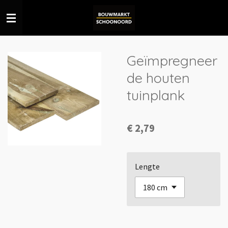
Ga
direct
naar
de
Geïmpregneer
hoofdinhoud
de houten
tuinplank
€ 2,79
Lengte