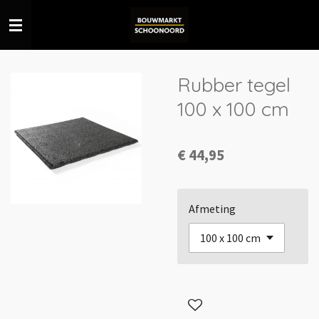
Ga
direct
naar
de
Rubber tegel
hoofdinhoud
100 x 100 cm
€ 44,95
Afmeting