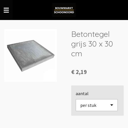
Ga
direct
naar
de
Betontegel
hoofdinhoud
grijs 30 x 30
cm
€ 2,19
aantal