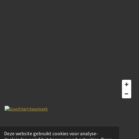
© 2022 Bouwmarkt Schoonoord. Website door
Trail Magic webdesign.
Deze website gebruikt cookies voor analyse-
Powered by
JouwWeb