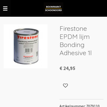
Ga
direct
naar
de
Firestone
hoofdinhoud
EPDM lijm
Bonding
Adhesive 1l
€ 24,95
Artikelnummer: 7079110