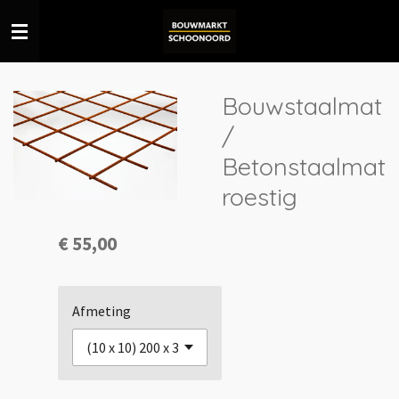
Ga
direct
naar
de
Bouwstaalmat
hoofdinhoud
/
Betonstaalmat
roestig
€ 55,00
Afmeting