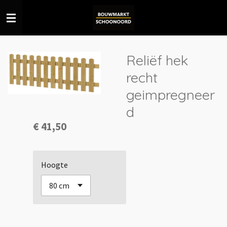
Ga
direct
naar
de
Reliëf hek
hoofdinhoud
recht
geimpregneer
d
€ 41,50
Hoogte