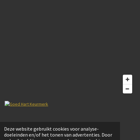
© 2022 Bouwmarkt Schoonoord. Website door
Trail Magic webdesign.
Deze website gebruikt cookies voor analyse-
Powered by
JouwWeb
doeleinden en/of het tonen van advertenties. Door