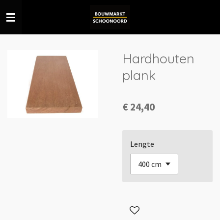
Ga
direct
naar
de
Hardhouten
hoofdinhoud
plank
€ 24,40
Lengte