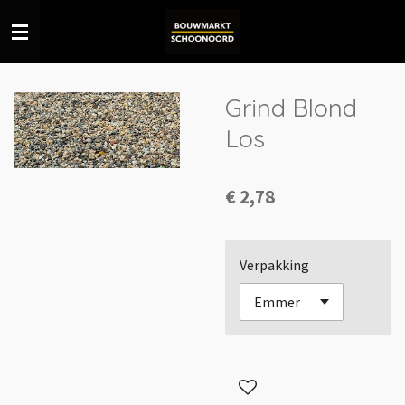
Ga
direct
naar
de
Grind Blond
hoofdinhoud
Los
€ 2,78
Verpakking